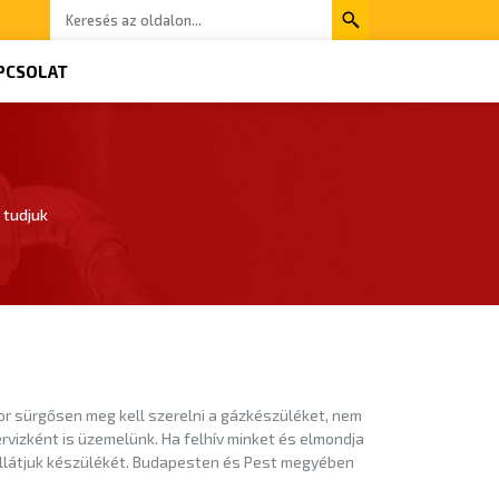
PCSOLAT
 tudjuk
or sürgősen meg kell szerelni a gázkészüléket, nem
rvizként is üzemelünk. Ha felhív minket és elmondja
s ellátjuk készülékét. Budapesten és Pest megyében