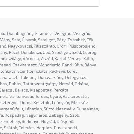
lu, Dunabogdány, Kisoroszi, Visegrád, Visegrád,
Mány, Szár, Újbarok, Szárliget, Páty, Zsámbék, Tök,
jenő, Nagykovácsi, Pilisszántó, Üröm, Pilisborosjenő,
ny, Pécel, Dunakeszi, Göd, Sződliget, Sződ, Csörög,
ökszilágy, Vácduka, Aszód, Kartal, Verseg, Kálló,
 Vasad, Csévharaszt, Monorierdő, Pánd, Káva, Bénye,
tonkáta, Szentlőrinckáta, Ráckeve, Lórév,
unaharaszti, Taksony, Dunavarsány, Délegyháza,
abas, Dabas, Tatárszentgyörgy, Hernád, Örkény,
aracs , Baracs, Kisapostag, Perkáta,
nok, Martonvásár, Tordas, Gyúró, Ráckeresztúr,
ztergom, Dorog, Kesztölc, Leányvár, Piliscsév,
Nyergesújfalu, Lábatlan, Süttő, Neszmély, Dunaalmás,
lya, Kóspallag, Nagymaros, Zebegény, Szob,
zendehely, Berkenye, Nógrád, Diósjenő,
e, Szátok, Tolmács, Horpács, Pusztaberki,
, Herencsény, Csesztve, Galgagyörk, Püspökhatvan,