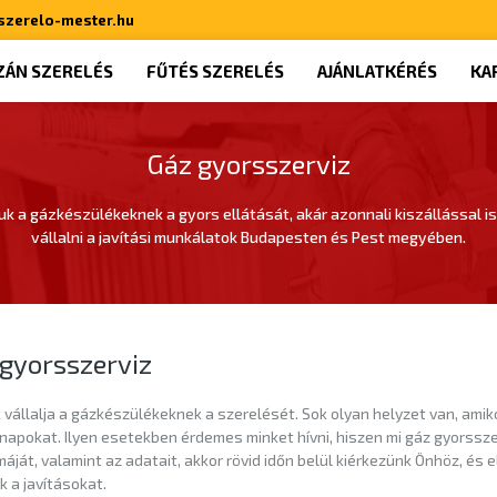
szerelo-mester.hu
ZÁN SZERELÉS
FŰTÉS SZERELÉS
AJÁNLATKÉRÉS
KA
Gáz gyorsszerviz
juk a gázkészülékeknek a gyors ellátását, akár azonnali kiszállással is
vállalni a javítási munkálatok Budapesten és Pest megyében.
gyorsszerviz
vállalja a gázkészülékeknek a szerelését. Sok olyan helyzet van, amik
napokat. Ilyen esetekben érdemes minket hívni, hiszen mi gáz gyorssze
áját, valamint az adatait, akkor rövid időn belül kiérkezünk Önhöz, é
uk a javításokat.