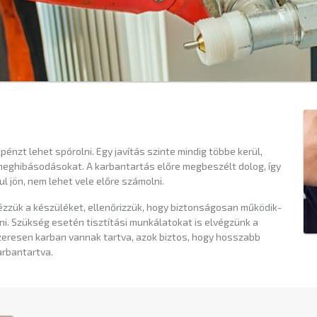
nzt lehet spórolni. Egy javítás szinte mindig többe kerül,
 meghibásodásokat. A karbantartás előre megbeszélt dolog, így
ul jön, nem lehet vele előre számolni.
zzük a készüléket, ellenőrizzük, hogy biztonságosan működik-
ni. Szükség esetén tisztítási munkálatokat is elvégzünk a
eresen karban vannak tartva, azok biztos, hogy hosszabb
arbantartva.