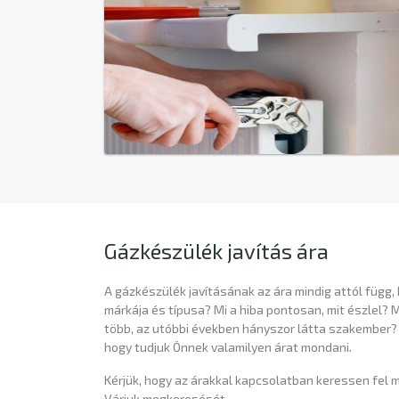
Gázkészülék javítás ára
A gázkészülék javításának az ára mindig attól függ,
márkája és típusa? Mi a hiba pontosan, mit észlel?
több, az utóbbi években hányszor látta szakember? 
hogy tudjuk Önnek valamilyen árat mondani.
Kérjük, hogy az árakkal kapcsolatban keressen fel 
Várjuk megkeresését.