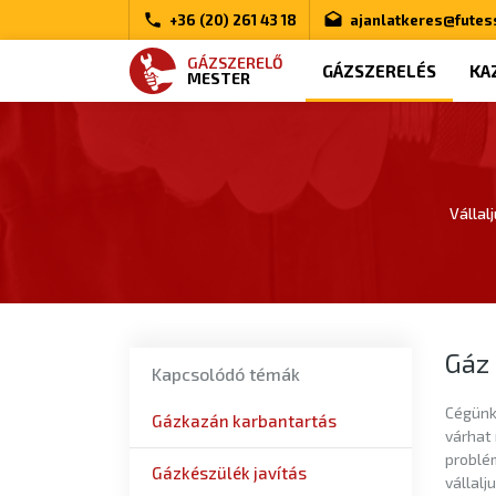
+36 (20) 261 43 18
ajanlatkeres@futes
GÁZSZERELŐ
GÁZSZERELÉS
KA
MESTER
Vállal
Gáz 
Kapcsolódó témák
Cégünk 
Gázkazán karbantartás
várhat 
problém
Gázkészülék javítás
vállalj