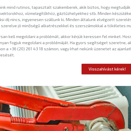
ink mind rutinos, tapasztalt szakemberek, akik biztos, hogy megtudják
ektorokhoz, vízmelegítőkhöz, gáztűzhelyekhez stb. Minden készüléket 
ási díj nincs, ingyenesen szállunk ki. Minden általunk elvégzett szerelé
 szerelve jó minőségű alkatrészekkel és szerszámokkal a tökéletes m
san kell megoldani a problémát, akkor kérjük keressen fel minket. Ho
nyan fogjuk megoldani a problémáját. Ha gyors segítséget szeretne, a
on a +36 (20) 261 43 18 számon, vagy írhat nekünk üzenetet az ajanla
esését.
Visszahívást kérek!