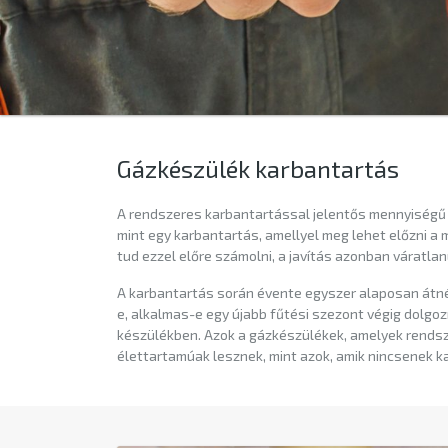
Gázkészülék karbantartás
A rendszeres karbantartással jelentős mennyiségű pé
mint egy karbantartás, amellyel meg lehet előzni a
tud ezzel előre számolni, a javítás azonban váratlan
A karbantartás során évente egyszer alaposan átné
e, alkalmas-e egy újabb fűtési szezont végig dolgoz
készülékben. Azok a gázkészülékek, amelyek rendsz
élettartamúak lesznek, mint azok, amik nincsenek k