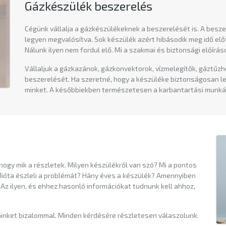
Gázkészülék beszerelés
Cégünk vállalja a gázkészülékeknek a beszerelését is. A bes
legyen megvalósítva. Sok készülék azért hibásodik meg idő előt
Nálunk ilyen nem fordul elő. Mi a szakmai és biztonsági előírá
Vállaljuk a gázkazánok, gázkonvektorok, vízmelegítők, gáztűz
beszerelését. Ha szeretné, hogy a készüléke biztonságosan le
minket. A későbbiekben természetesen a karbantartási munkála
 hogy mik a részletek. Milyen készülékről van szó? Mi a pontos
 Mióta észleli a problémát? Hány éves a készülék? Amennyiben
Az ilyen, és ehhez hasonló információkat tudnunk kell ahhoz,
minket bizalommal. Minden kérdésére részletesen válaszolunk.