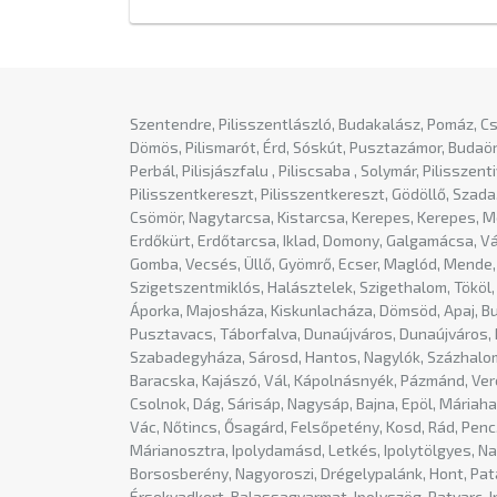
Szentendre, Pilisszentlászló, Budakalász, Pomáz, C
Dömös, Pilismarót, Érd, Sóskút, Pusztazámor, Budaörs
Perbál, Pilisjászfalu , Piliscsaba , Solymár, Pilissze
Pilisszentkereszt, Pilisszentkereszt, Gödöllő, Szad
Csömör, Nagytarcsa, Kistarcsa, Kerepes, Kerepes, Mo
Erdőkürt, Erdőtarcsa, Iklad, Domony, Galgamácsa, Vá
Gomba, Vecsés, Üllő, Gyömrő, Ecser, Maglód, Mende, 
Szigetszentmiklós, Halásztelek, Szigethalom, Tököl
Áporka, Majosháza, Kiskunlacháza, Dömsöd, Apaj, Bug
Pusztavacs, Táborfalva, Dunaújváros, Dunaújváros, 
Szabadegyháza, Sárosd, Hantos, Nagylók, Százhalomba
Baracska, Kajászó, Vál, Kápolnásnyék, Pázmánd, Vere
Csolnok, Dág, Sárisáp, Nagysáp, Bajna, Epöl, Máriah
Vác, Nőtincs, Ősagárd, Felsőpetény, Kosd, Rád, Pen
Márianosztra, Ipolydamásd, Letkés, Ipolytölgyes, N
Borsosberény, Nagyoroszi, Drégelypalánk, Hont, Pata
Érsekvadkert, Balassagyarmat, Ipolyszög, Patvarc, I