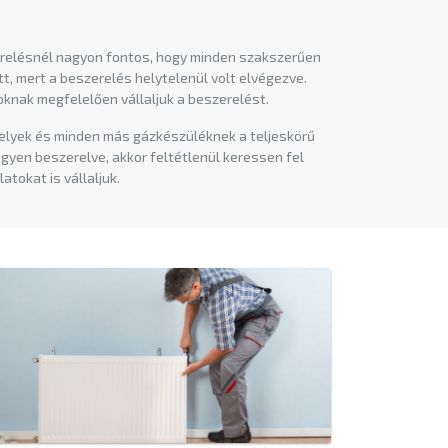
zerelésnél nagyon fontos, hogy minden szakszerűen
t, mert a beszerelés helytelenül volt elvégezve.
soknak megfelelően vállaljuk a beszerelést.
helyek és minden más gázkészüléknek a teljeskörű
gyen beszerelve, akkor feltétlenül keressen fel
tokat is vállaljuk.