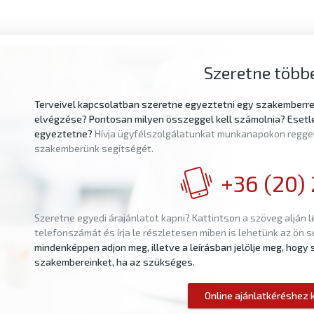
Szeretne többe
Terveivel kapcsolatban szeretne egyeztetni egy szakemberre?
elvégzése? Pontosan milyen összeggel kell számolnia? Esetl
egyeztetne?
Hívja ügyfélszolgálatunkat munkanapokon reggel 
szakemberünk segítségét.
+36 (20) 
Szeretne egyedi árajánlatot kapni? Kattintson a szöveg alján l
telefonszámát és írja le részletesen miben is lehetünk az ön 
mindenképpen adjon meg, illetve a leírásban jelölje meg, hog
szakembereinket, ha az szükséges.
Online ajánlatkéréshez k