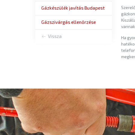
Szerelő
Gázkészülék javítás Budapest
gázkonv
Kiszáll
Gázszivárgás ellenőrzése
vannak
Vissza
Ha gyor
hatéko
telefon
megker