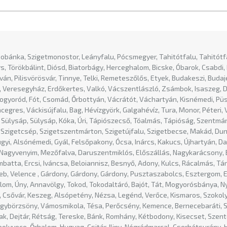
sobánka, Szigetmonostor, Leányfalu, Pócsmegyer, Tahitótfalu, Tahitótfa
, Törökbálint, Diósd, Biatorbágy, Herceghalom, Bicske, Óbarok, Csabdi, 
ntiván, Pilisvörösvár, Tinnye, Telki, Remeteszőlős, Etyek, Budakeszi, Buda
a, Veresegyház, Erdőkertes, Valkó, Vácszentlászló, Zsámbok, Isaszeg, Dá
gyoród, Fót, Csomád, Őrbottyán, Vácrátót, Váchartyán, Kisnémedi, Püsp
cegres, Váckisújfalu, Bag, Hévízgyörk, Galgahévíz, Tura, Monor, Péteri,
Sülysáp, Sülysáp, Kóka, Úri, Tápiószecső, Tóalmás, Tápióság, Szentmár
, Szigetcsép, Szigetszentmárton, Szigetújfalu, Szigetbecse, Makád, D
yi, Alsónémedi, Gyál, Felsőpakony, Ócsa, Inárcs, Kakucs, Újhartyán, D
Nagyvenyim, Mezőfalva, Daruszentmiklós, Előszállás, Nagykarácsony, B
tta, Ercsi, Iváncsa, Beloiannisz, Besnyő, Adony, Kulcs, Rácalmás, Tár
b, Velence , Gárdony, Gárdony, Gárdony, Pusztaszabolcs, Esztergom, Es
alom, Úny, Annavölgy, Tokod, Tokodaltáró, Bajót, Tát, Mogyorósbánya, 
c, Csővár, Keszeg, Alsópetény, Nézsa, Legénd, Verőce, Kismaros, Szoko
agybörzsöny, Vámosmikola, Tésa, Perőcsény, Kemence, Bernecebaráti, S
k, Dejtár, Rétság, Tereske, Bánk, Romhány, Kétbodony, Kisecset, Szent
polyvece, Őrhalom, Hugyag, Csitár, Iliny, Nógrádmarcal, Cserhátsurány