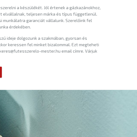
 szerelni a készülékét. Jól értenek a gázkazánokhoz,
elvállalnak, teljesen márka és típus függetlenül.
si munkálatra garanciát vállalunk. Szerelőink fel
unka érdekében.
sszú ideje dolgozunk a szakmában, gyorsan és
kkor keressen fel minket bizalommal. Ezt megteheti
tkeres@futesszerelo-mester.hu email címre. Várjuk