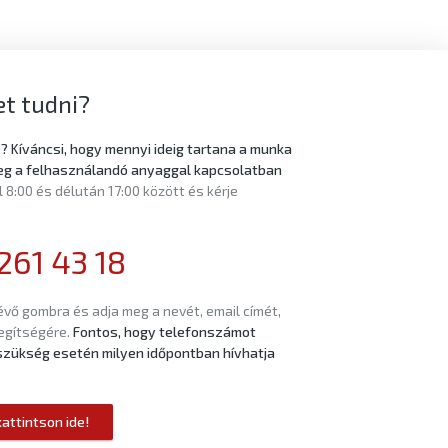
t tudni?
 Kíváncsi, hogy mennyi ideig tartana a munka
eg a felhasználandó anyaggal kapcsolatban
8:00 és délután 17:00 között és kérje
261 43 18
évő gombra és adja meg a nevét, email címét,
segítségére.
Fontos, hogy telefonszámot
y szükség esetén milyen időpontban hívhatja
attintson ide!