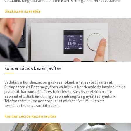
vállalunk. Meghibásodás esetén NON-STOP gázszerelést vállalunk!
Gázkazán szerelés
Kondenzációs kazán javítás
Vállaljuk a kondenzációs gázkazánoknak a teljeskörű javítását.
Budapesten és Pest megyében vállaljuk a kondenzációs kazánoknak a
javítását, karbantartását és bekötését. Sürgős esetekben akár
azonnal eltudunk indulni, így azonnali segítség nyújtást nyújtunk.
Telefonszámunkon nonstop lehet minket hívni. Munkánkra
természetesen garanciát adunk.
Kondenzációs kazán javítás