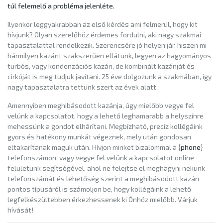
túl felemelő a probléma jelenléte.
Ilyenkor leggyakrabban az első kérdés ami felmerül, hogy kit
hívjunk? Olyan szerelőhöz érdemes fordulni, aki nagy szakmai
tapasztalattal rendelkezik. Szerencsére jó helyen jár, hiszen mi
bármilyen kazánt szakszerűen ellátunk, legyen az hagyományos
turbós, vagy kondenzációs kazán, de kombinált kazánját és
cirkóját is meg tudjuk javítani. 25 éve dolgozunk a szakmában, így
nagy tapasztalatra tettünk szert az évek alatt.
Amennyiben meghibásodott kazánja, úgy mielőbb vegye fel
velünk a kapcsolatot, hogy a lehető leghamarabb a helyszínre
mehessünk a gondot elhárítani. Megbízható, precíz kollégáink
gyors és hatékony munkát végeznek, mely után gondosan
eltakarítanak maguk után. Hívjon minket bizalommal a {
phone
}
telefonszámon, vagy vegye fel velünk a kapcsolatot online
felületünk segítségével, ahol ne felejtse el meghagyni nekünk
telefonszámát és lehetőség szerint a meghibásodott kazán
pontos típusáról is számoljon be, hogy kollégáink a lehető
legfelkészültebben érkezhessenek ki Önhöz mielőbb. Várjuk
hívását!