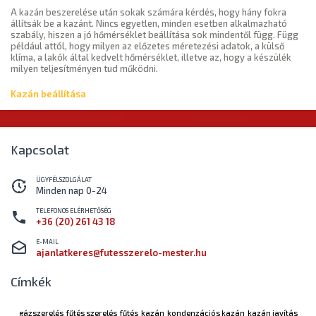
A kazán beszerelése után sokak számára kérdés, hogy hány fokra
állítsák be a kazánt. Nincs egyetlen, minden esetben alkalmazható
szabály, hiszen a jó hőmérséklet beállítása sok mindentől függ. Függ
például attól, hogy milyen az előzetes méretezési adatok, a külső
klíma, a lakók által kedvelt hőmérséklet, illetve az, hogy a készülék
milyen teljesítményen tud működni.
Kazán beállítása
Kapcsolat
ÜGYFÉLSZOLGÁLAT
Minden nap 0-24
TELEFONOS ELÉRHETŐSÉG
+36 (20) 261 43 18
E-MAIL
ajanlatkeres@futesszerelo-mester.hu
Címkék
gázszerelés
fűtés szerelés
fűtés
kazán
kondenzációs kazán
kazán javítás