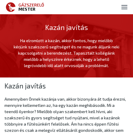
GÁZSZERELŐ
Gázszerelés
MESTER
Kazán szerelés
Kazán javítás
Fűtés szerelés
Ha elromlott a kazán, akkor fontos, hogy mielőbb
kérjünk szakszerű segítséget és ne magunk álljunk neki
Ajánlatkérés
kapcsolgatni a berendezést. Tapasztalt kollégáink
mielőbb a helyszínre érkeznek, hogy a lehető
Kapcsolat
legrövidebb idő alatt orvosolják a problémát.
Kazán javítás
Amennyiben Önnek kazánja van, akkor bizonyára át tudja érezni,
mennyire kellemetlen az, ha egy kazán meghibásodik. Mi a
teendő ilyenkor? Mielőbb olyan szakembert kell hívni, aki
szakszerű és gyors segítséget tud nyújtani, mivel a kazánok
többnyire a fűtésünkért felelősek. Ám ha nincs éppen fűtési
szezon és csak a melegvíz ellátásáról gondoskodik, akkor sem