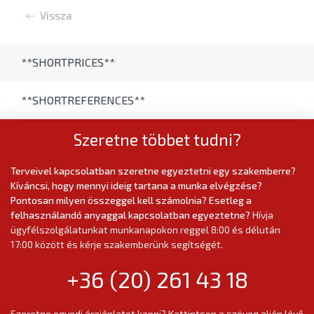
Vissza
**SHORTPRICES**
**SHORTREFERENCES**
Szeretne többet tudni?
Terveivel kapcsolatban szeretne egyeztetni egy szakemberre?
Kíváncsi, hogy mennyi ideig tartana a munka elvégzése?
Pontosan milyen összeggel kell számolnia? Esetleg a
felhasználandó anyaggal kapcsolatban egyeztetne?
Hívja
ügyfélszolgálatunkat munkanapokon reggel 8:00 és délután
17:00 között és kérje szakemberünk segítségét.
+36 (20) 261 43 18
Szeretne egyedi árajánlatot kapni? Kattintson a szöveg alján lévő