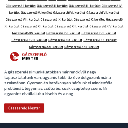
Gázszerelő I. kerület
Gázszerelő II. kerület
Gázszerelő III. kerület
Gázszerelő IV.
kerület
Gázszerelő V. kerület
Gázszerelő VI. kerület
Gázszerelő VII. kerület
Gázszerelő VIII. kerület
Gázszerelő IX. kerület
Gázszerelő X. kerület
Gázszerelő
XI. kerület
Gázszerelő XII. kerület
Gázszerelő XIII. kerület
Gázszerelő XIV. kerület
Gázszerelő XV. kerület
Gázszerelő XVI. kerület
Gázszerelő XVII. kerület
Gázszerelő XVIII. kerület
Gázszerelő XIX. kerület
Gázszerelő XX. kerület
Gázszerelő XXI. kerület
Gázszerelő XXII. kerület
GÁZSZERELŐ
MESTER
A gázszerelési munkálatokban már rendkívül nagy
tapasztalatunk van, ugyanis több tíz éve dolgozunk már a
szakmában. Gyorsan és hatékonyan hárítunk el mindenféle
problémát, legyen az csőtörés, csak csaptelep csere. Mi
egyaránt elvállaljuk a kisebb és a nag
Gázszerelő Mester