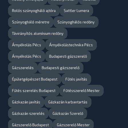
Rolós szúnyogháló ajtóra
Sattler Lumera
Szúnyogháló méretre
Szúnyoghálós redőny
Távirányítós alumínium redőny
Árnyékolás Pécs
Árnyékolástechnika Pécs
Árnyékolás Pécs
Budapesti gázszerelő
Gázszerelés
Budapesti gázszerelő
Épületgépészet Budapest
Fűtés javítás
Fűtés szerelés Budapest
Fűtésszerelő Mester
Gázkazán javítás
Gázkazán karbantartás
Gázkazán szerelés
Gázkazán Szerelő
Gázszerelő Budapest
Gázszerelő Mester