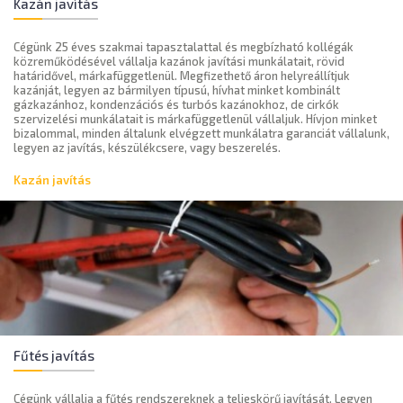
Kazán javítás
Cégünk 25 éves szakmai tapasztalattal és megbízható kollégák
közreműködésével vállalja kazánok javítási munkálatait, rövid
határidővel, márkafüggetlenül. Megfizethető áron helyreállítjuk
kazánját, legyen az bármilyen típusú, hívhat minket kombinált
gázkazánhoz, kondenzációs és turbós kazánokhoz, de cirkók
szervizelési munkálatait is márkafüggetlenül vállaljuk. Hívjon minket
bizalommal, minden általunk elvégzett munkálatra garanciát vállalunk,
legyen az javítás, készülékcsere, vagy beszerelés.
Kazán javítás
Fűtés javítás
Cégünk vállalja a fűtés rendszereknek a teljeskörű javítását. Legyen