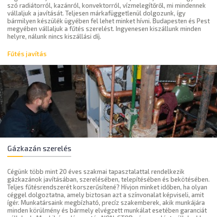
szó radiátorról, kazánról, konvektorról, vízmelegítőről, mi mindennek
vállaljuk a javítását. Teljesen márkafüggetlenül dolgozunk, így
bármilyen készülék ügyében fel lehet minket hívni. Budapesten és Pest
megyében vállaljuk a fűtés szerelést. Ingyenesen kiszállunk minden
helyre, nálunk nincs kiszállási díj.
Fűtés javítás
Gázkazán szerelés
Cégünk több mint 20 éves szakmai tapasztalattal rendelkezik
gázkazánok javításában, szerelésében, telepítésében és bekötésében.
Teljes fűtésrendszerét korszerűsítené? Hívjon minket időben, ha olyan
céggel dolgoztatna, amely biztosan azt a színvonalat képviseli, amit
ígér. Munkatársaink megbízható, precíz szakemberek, akik munkájára
minden körülmény és bármely elvégzett munkálat esetében garanciát