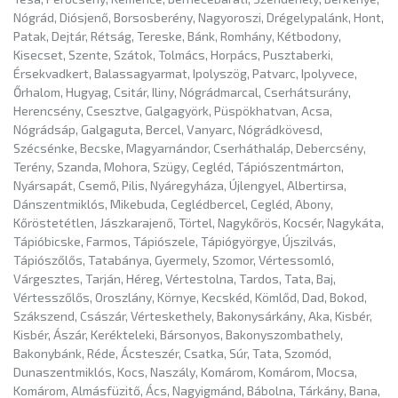
Nógrád, Diósjenő, Borsosberény, Nagyoroszi, Drégelypalánk, Hont,
Patak, Dejtár, Rétság, Tereske, Bánk, Romhány, Kétbodony,
Kisecset, Szente, Szátok, Tolmács, Horpács, Pusztaberki,
Érsekvadkert, Balassagyarmat, Ipolyszög, Patvarc, Ipolyvece,
Őrhalom, Hugyag, Csitár, Iliny, Nógrádmarcal, Cserhátsurány,
Herencsény, Csesztve, Galgagyörk, Püspökhatvan, Acsa,
Nógrádsáp, Galgaguta, Bercel, Vanyarc, Nógrádkövesd,
Szécsénke, Becske, Magyarnándor, Cserháthaláp, Debercsény,
Terény, Szanda, Mohora, Szügy, Cegléd, Tápiószentmárton,
Nyársapát, Csemő, Pilis, Nyáregyháza, Újlengyel, Albertirsa,
Dánszentmiklós, Mikebuda, Ceglédbercel, Cegléd, Abony,
Kőröstetétlen, Jászkarajenő, Törtel, Nagykőrös, Kocsér, Nagykáta,
Tápióbicske, Farmos, Tápiószele, Tápiógyörgye, Újszilvás,
Tápiószőlős, Tatabánya, Gyermely, Szomor, Vértessomló,
Várgesztes, Tarján, Héreg, Vértestolna, Tardos, Tata, Baj,
Vértesszőlős, Oroszlány, Környe, Kecskéd, Kömlőd, Dad, Bokod,
Szákszend, Császár, Vérteskethely, Bakonysárkány, Aka, Kisbér,
Kisbér, Ászár, Kerékteleki, Bársonyos, Bakonyszombathely,
Bakonybánk, Réde, Ácsteszér, Csatka, Súr, Tata, Szomód,
Dunaszentmiklós, Kocs, Naszály, Komárom, Komárom, Mocsa,
Komárom, Almásfüzitő, Ács, Nagyigmánd, Bábolna, Tárkány, Bana,