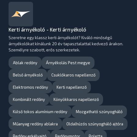
Kerti árnyékoló - Kerti árnyékoló
Szeretne egy klassz kerti árnyékolót? Kiváló minőségű
árnyékolókat kínálunk 20 év tapasztalattal kedvező árakon.
Személyre szabott, erős szerkezetek.
Ablak redőny
Árnyékolás Pest megye
Belső árnyékoló
Csuklókaros napellenző
Elektromos redőny
Kerti napellenző
Kombinált redőny
Könyökkaros napellenző
Külső tokos alumínium redőny
Mozgatható szúnyogháló
Műanyag redőny ablakra
Oldalhúzós szúnyogháló ajtóra
Redőny erkélyajtó
Redőnymotor
Roletta