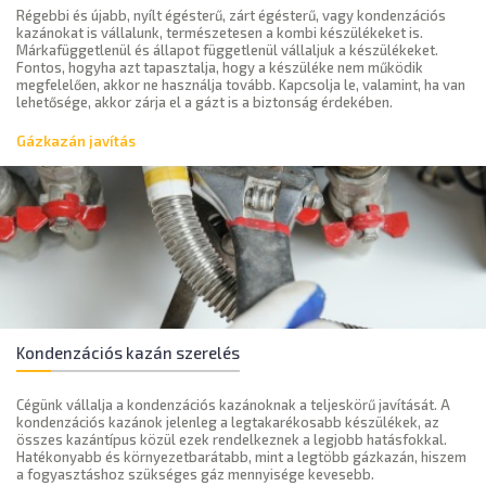
Régebbi és újabb, nyílt égésterű, zárt égésterű, vagy kondenzációs
kazánokat is vállalunk, természetesen a kombi készülékeket is.
Márkafüggetlenül és állapot függetlenül vállaljuk a készülékeket.
Fontos, hogyha azt tapasztalja, hogy a készüléke nem működik
megfelelően, akkor ne használja tovább. Kapcsolja le, valamint, ha van
lehetősége, akkor zárja el a gázt is a biztonság érdekében.
Gázkazán javítás
Kondenzációs kazán szerelés
Cégünk vállalja a kondenzációs kazánoknak a teljeskörű javítását. A
kondenzációs kazánok jelenleg a legtakarékosabb készülékek, az
összes kazántípus közül ezek rendelkeznek a legjobb hatásfokkal.
Hatékonyabb és környezetbarátabb, mint a legtöbb gázkazán, hiszem
a fogyasztáshoz szükséges gáz mennyisége kevesebb.