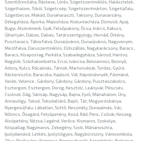
Szentlőrinckáta, Ráckeve, Lórév, Szigetszentmiklós, Halásztelek,
Szigethalom, Tököl, Szigetcsép, Szigetszentmárton, Szigetújfalu,
Szigetbecse, Makád, Dunaharaszti, Taksony, Dunavarsány,
Délegyháza, Áporka, Majosháza, Kiskunlacháza, Dömsöd, Apaj,
Bugyi, Alsónémedi, Gyál, Felsőpakony, Ócsa, Inárcs, Kakucs,
Újhartyán, Dabas, Dabas, Tatárszentgyörgy, Hernád, Örkény,
Pusztavacs, Táborfalva, Dunaújváros, Dunaújváros, Nagyvenyim,
Mezőfalva, Daruszentmiklós, Előszállás, Nagykarácsony, Baracs ,
Baracs, Kisapostag, Perkáta, Szabadegyháza, Sárosd, Hantos,
Nagylók, Százhalombatta, Ercsi, Iváncsa, Beloiannisz, Besnyő,
Adony, Kulcs, Rácalmás, Tárnok, Martonvásár, Tordas, Gyúró,
Ráckeresztúr, Baracska, Kajászó, Vál, Kápolnásnyék, Pázmánd,
Vereb, Velence , Gárdony, Gárdony, Gárdony, Pusztaszabolcs,
Esztergom, Esztergom, Dorog, Kesztölc, Leányvár, Piliscsév,
Csolnok, Dág, Sárisáp, Nagysáp, Bajna, Epöl, Máriahalom, Úny,
Annavölgy, Tokod, Tokodaltáró, Bajót, Tát, Mogyorósbánya,
Nyergesújfalu, Lábatlan, Süttő, Neszmély, Dunaalmás, Vác,
Nőtincs, Ősagárd, Felsőpetény, Kosd, Rád, Penc, Csővár, Keszeg,
Alsópetény, Nézsa, Legénd, Verőce, Kismaros, Szokolya,
Kóspallag, Nagymaros, Zebegény, Szob, Márianosztra,
Ipolydamásd, Letkés, Ipolytölgyes, Nagybörzsöny, Vámosmikola,
Tésa, Perőcsény, Kemence, Bernecebaráti, Szendehely, Berkenye,