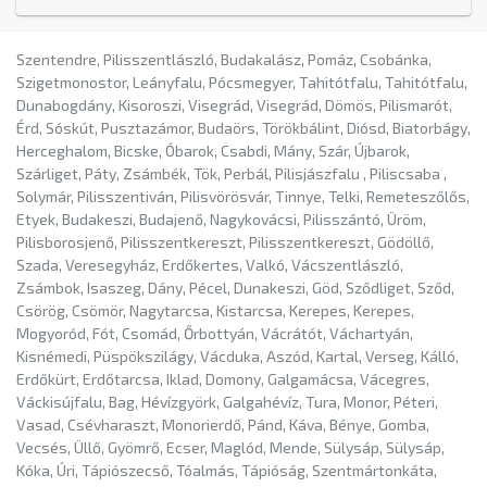
Szentendre, Pilisszentlászló, Budakalász, Pomáz, Csobánka,
Szigetmonostor, Leányfalu, Pócsmegyer, Tahitótfalu, Tahitótfalu,
Dunabogdány, Kisoroszi, Visegrád, Visegrád, Dömös, Pilismarót,
Érd, Sóskút, Pusztazámor, Budaörs, Törökbálint, Diósd, Biatorbágy,
Herceghalom, Bicske, Óbarok, Csabdi, Mány, Szár, Újbarok,
Szárliget, Páty, Zsámbék, Tök, Perbál, Pilisjászfalu , Piliscsaba ,
Solymár, Pilisszentiván, Pilisvörösvár, Tinnye, Telki, Remeteszőlős,
Etyek, Budakeszi, Budajenő, Nagykovácsi, Pilisszántó, Üröm,
Pilisborosjenő, Pilisszentkereszt, Pilisszentkereszt, Gödöllő,
Szada, Veresegyház, Erdőkertes, Valkó, Vácszentlászló,
Zsámbok, Isaszeg, Dány, Pécel, Dunakeszi, Göd, Sződliget, Sződ,
Csörög, Csömör, Nagytarcsa, Kistarcsa, Kerepes, Kerepes,
Mogyoród, Fót, Csomád, Őrbottyán, Vácrátót, Váchartyán,
Kisnémedi, Püspökszilágy, Vácduka, Aszód, Kartal, Verseg, Kálló,
Erdőkürt, Erdőtarcsa, Iklad, Domony, Galgamácsa, Vácegres,
Váckisújfalu, Bag, Hévízgyörk, Galgahévíz, Tura, Monor, Péteri,
Vasad, Csévharaszt, Monorierdő, Pánd, Káva, Bénye, Gomba,
Vecsés, Üllő, Gyömrő, Ecser, Maglód, Mende, Sülysáp, Sülysáp,
Kóka, Úri, Tápiószecső, Tóalmás, Tápióság, Szentmártonkáta,