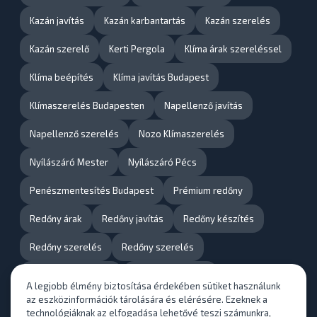
Kazán javítás
Kazán karbantartás
Kazán szerelés
Kazán szerelő
Kerti Pergola
Klíma árak szereléssel
Klíma beépítés
Klíma javítás Budapest
Klímaszerelés Budapesten
Napellenző javítás
Napellenző szerelés
Nozo Klímaszerelés
Nyílászáró Mester
Nyílászáró Pécs
Penészmentesítés Budapest
Prémium redőny
Redőny árak
Redőny javítás
Redőny készítés
Redőny szerelés
Redőny szerelés
Szobafestő Mester
Szúnyogháló árak
A legjobb élmény biztosítása érdekében sütiket használunk
az eszközinformációk tárolására és elérésére. Ezeknek a
Szúnyogháló csere
Szúnyogháló javítás
technológiáknak az elfogadása lehetővé teszi számunkra,