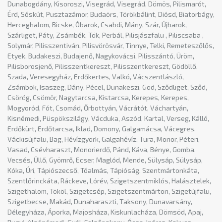
Dunabogdány, Kisoroszi, Visegrád, Visegrád, Dömös, Pilismarót,
Érd, Sóskút, Pusztazámor, Budaörs, Törökbálint, Diósd, Biatorbágy,
Herceghalom, Bicske, Óbarok, Csabdi, Mány, Szár, Újbarok,
Szárliget, Páty, Zsámbék, Tök, Perbál, Pilisjászfalu , Piliscsaba ,
Solymár, Pilisszentiván, Pilisvörösvár, Tinnye, Telki, Remeteszőlős,
Etyek, Budakeszi, Budajenő, Nagykovácsi, Pilisszántó, Üröm,
Pilisborosjenő, Pilisszentkereszt, Pilisszentkereszt, Gödöllő,
Szada, Veresegyház, Erdőkertes, Valkó, Vácszentlászló,
Zsámbok, Isaszeg, Dány, Pécel, Dunakeszi, Göd, Sződliget, Sződ,
Csörög, Csömör, Nagytarcsa, Kistarcsa, Kerepes, Kerepes,
Mogyoród, Fót, Csomád, Őrbottyán, Vácrátót, Váchartyán,
Kisnémedi, Püspökszilágy, Vácduka, Aszód, Kartal, Verseg, Kálló,
Erdőkürt, Erdőtarcsa, Iklad, Domony, Galgamácsa, Vácegres,
Váckisújfalu, Bag, Hévízgyörk, Galgahévíz, Tura, Monor, Péteri,
Vasad, Csévharaszt, Monorierdő, Pánd, Káva, Bénye, Gomba,
Vecsés, Üllő, Gyömrő, Ecser, Maglód, Mende, Sülysáp, Sülysáp,
Kóka, Úri, Tápiószecső, Tóalmás, Tápióság, Szentmártonkáta,
Szentlőrinckáta, Ráckeve, Lórév, Szigetszentmiklós, Halásztelek,
Szigethalom, Tököl, Szigetcsép, Szigetszentmárton, Szigetújfalu,
Szigetbecse, Makád, Dunaharaszti, Taksony, Dunavarsány,
Délegyháza, Áporka, Majosháza, Kiskunlacháza, Dömsöd, Apaj,