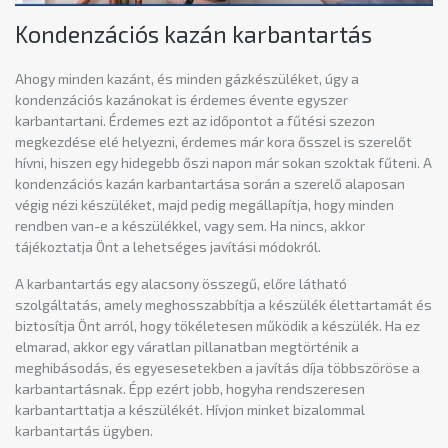
Kondenzációs kazán karbantartás
Ahogy minden kazánt, és minden gázkészüléket, úgy a
kondenzációs kazánokat is érdemes évente egyszer
karbantartani. Érdemes ezt az időpontot a fűtési szezon
megkezdése elé helyezni, érdemes már kora ősszel is szerelőt
hívni, hiszen egy hidegebb őszi napon már sokan szoktak fűteni. A
kondenzációs kazán karbantartása során a szerelő alaposan
végig nézi készüléket, majd pedig megállapítja, hogy minden
rendben van-e a készülékkel, vagy sem. Ha nincs, akkor
tájékoztatja Önt a lehetséges javítási módokról.
A karbantartás egy alacsony összegű, előre látható
szolgáltatás, amely meghosszabbítja a készülék élettartamát és
biztosítja Önt arról, hogy tökéletesen működik a készülék. Ha ez
elmarad, akkor egy váratlan pillanatban megtörténik a
meghibásodás, és egyesesetekben a javítás díja többszöröse a
karbantartásnak. Épp ezért jobb, hogyha rendszeresen
karbantarttatja a készülékét. Hívjon minket bizalommal
karbantartás ügyben.