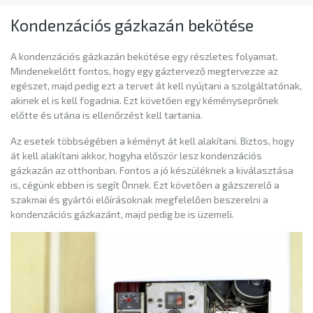
Kondenzációs gázkazán bekötése
A kondenzációs gázkazán bekötése egy részletes folyamat.
Mindenekelőtt fontos, hogy egy gáztervező megtervezze az
egészet, majd pedig ezt a tervet át kell nyújtani a szolgáltatónak,
akinek el is kell fogadnia. Ezt követően egy kéményseprőnek
előtte és utána is ellenőrzést kell tartania.
Az esetek többségében a kéményt át kell alakítani. Biztos, hogy
át kell alakítani akkor, hogyha először lesz kondenzációs
gázkazán az otthonban. Fontos a jó készüléknek a kiválasztása
is, cégünk ebben is segít Önnek. Ezt követően a gázszerelő a
szakmai és gyártói előírásoknak megfelelően beszerelni a
kondenzációs gázkazánt, majd pedig be is üzemeli.