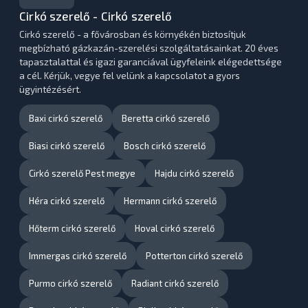
Cirkó szerelő - Cirkó szerelő
Cirkó szerelő - a fővárosban és környékén biztosítjuk
megbízható gázkazán-szerelési szolgáltatásainkat. 20 éves
tapasztalattal és igazi garanciával ügyfeleink elégedettsége
a cél. Kérjük, vegye fel velünk a kapcsolatot a gyors
ügyintézésért.
Baxi cirkó szerelő
Beretta cirkó szerelő
Biasi cirkó szerelő
Bosch cirkó szerelő
Cirkó szerelő Pest megye
Hajdu cirkó szerelő
Héra cirkó szerelő
Hermann cirkó szerelő
Hőterm cirkó szerelő
Hoval cirkó szerelő
Immergas cirkó szerelő
Potterton cirkó szerelő
Purmo cirkó szerelő
Radiant cirkó szerelő