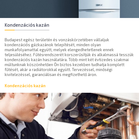
Kondenzációs kazán
Budapest egész területén és vonzáskörzetében vállaljuk
kondenzációs gázkazánok telepítését, minden olyan
munkafolyamattal együtt, melyek elengedhetetlenek ennek
teljesüléséhez. Fűtésrendszerét korszerűsítjük és alkalmassá tesszük
kondenzációs kazán használatára. Több mint két évtizedes szakmai
múltunknak köszönhetően Ön biztos kezekben tudhatja komplett
fűtését, akár a radiátorokkal együtt. Tervezéssel, minőségi
kivitelezéssel, garanciálisan és megfizethető áron.
Kondenzációs kazán