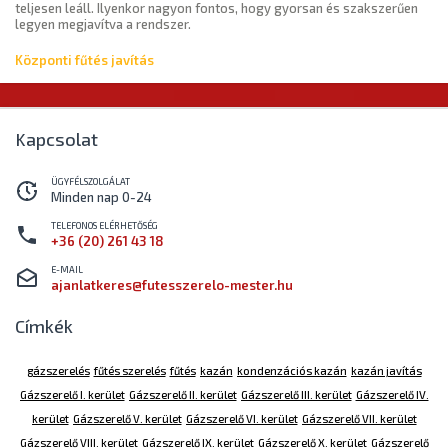
teljesen leáll. Ilyenkor nagyon fontos, hogy gyorsan és szakszerűen
legyen megjavítva a rendszer.
Központi fűtés javítás
Kapcsolat
ÜGYFÉLSZOLGÁLAT
Minden nap 0-24
TELEFONOS ELÉRHETŐSÉG
+36 (20) 261 43 18
E-MAIL
ajanlatkeres@futesszerelo-mester.hu
Címkék
gázszerelés
fűtés szerelés
fűtés
kazán
kondenzációs kazán
kazán javítás
Gázszerelő I. kerület
Gázszerelő II. kerület
Gázszerelő III. kerület
Gázszerelő IV.
kerület
Gázszerelő V. kerület
Gázszerelő VI. kerület
Gázszerelő VII. kerület
Gázszerelő VIII. kerület
Gázszerelő IX. kerület
Gázszerelő X. kerület
Gázszerelő