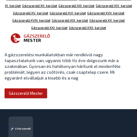
XI. kerület
Gázszerelő XII. kerület
Gázszerelő XIII. kerület
Gázszerelő XIV. kerület
Gázszerelő XV. kerület
Gázszerelő XVI. kerület
Gázszerelő XVII. kerület
Gázszerelő XVIII. kerület
Gázszerelő XIX. kerület
Gázszerelő XX. kerület
Gázszerelő XXI. kerület
Gázszerelő XXII. kerület
GÁZSZERELŐ
MESTER
A gázszerelési munkálatokban már rendkívül nagy
tapasztalatunk van, ugyanis több tíz éve dolgozunk már a
szakmában. Gyorsan és hatékonyan hárítunk el mindenféle
problémát, legyen az csőtörés, csak csaptelep csere. Mi
egyaránt elvállaljuk a kisebb és a nag
Gázszerelő Mester