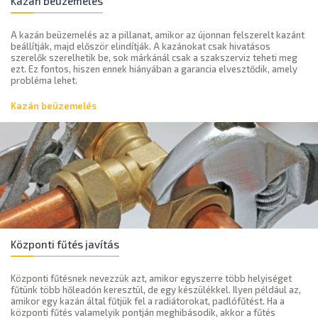
Kazán beüzemelés
A kazán beüzemelés az a pillanat, amikor az újonnan felszerelt kazánt
beállítják, majd először elindítják. A kazánokat csak hivatásos
szerelők szerelhetik be, sok márkánál csak a szakszerviz teheti meg
ezt. Ez fontos, hiszen ennek hiányában a garancia elvesztődik, amely
probléma lehet.
Kazán beüzemelés
Központi fűtés javítás
Központi fűtésnek nevezzük azt, amikor egyszerre több helyiséget
fűtünk több hőleadón keresztül, de egy készülékkel. Ilyen például az,
amikor egy kazán által fűtjük fel a radiátorokat, padlófűtést. Ha a
központi fűtés valamelyik pontján meghibásodik, akkor a fűtés