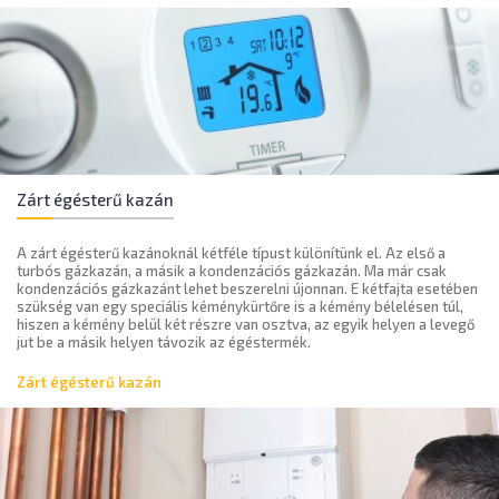
Zárt égésterű kazán
A zárt égésterű kazánoknál kétféle típust különítünk el. Az első a
turbós gázkazán, a másik a kondenzációs gázkazán. Ma már csak
kondenzációs gázkazánt lehet beszerelni újonnan. E kétfajta esetében
szükség van egy speciális kéménykürtőre is a kémény bélelésen túl,
hiszen a kémény belül két részre van osztva, az egyik helyen a levegő
jut be a másik helyen távozik az égéstermék.
Zárt égésterű kazán